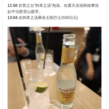
11:50
在菅之台”驹草之汤”泡澡。在露天浴池和按摩浴
缸中治愈登山疲劳。
13:04
在驹草之汤乘坐太阳巴士(500日元)