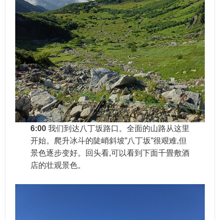
6:00
我们到达八丁坂路口。全面的山路从这里
开始。爬升冰斗的陡峭斜坡”八丁坂”很艰难,但
景色逐步变好。回头看,可以看到下面千畳敷酒
店的壮观景色。