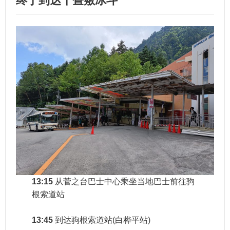
终于到达千畳敷冰斗
13:15
从菅之台巴士中心乘坐当地巴士前往驹
根索道站
13:45
到达驹根索道站(白桦平站)