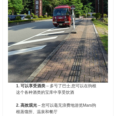
1. 可以享受酒类
– 多亏了巴士,您可以在驹根
这个各种酒类的宝库中享受饮酒
2. 高效观光
– 您可以毫无浪费地游览Mars驹
根蒸馏所、温泉和餐厅