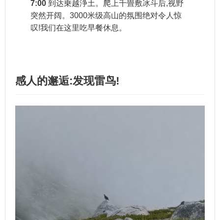
7:00
到达乗越浄土。爬上千畳敷冰斗后,视野
突然开阔。3000米级高山的氛围绝对令人惊
叹!我们在这里吃早餐休息。
感人的邂逅:发现雷鸟!