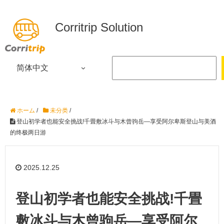
Corritrip Solution
简体中文
ホーム
/
未分类
/
登山初学者也能安全挑战!千畳敷冰斗与木曾驹岳—享受阿尔卑斯登山与美酒
的终极两日游
2025.12.25
登山初学者也能安全挑战!千畳
敷冰斗与木曾驹岳—享受阿尔