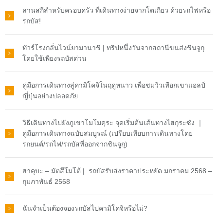
ลานสกีสำหรับครอบครัว ที่เดินทางง่ายจากโตเกียว ด้วยรถไฟหรือ
รถบัส!
ทัวร์โรงกลั่นไวน์ยามานาชิ | ทริปหนึ่งวันจากสถานีขนส่งชินจูกุ
โดยใช้เพียงรถบัสด่วน
คู่มือการเดินทางสู่คามิโคจิในฤดูหนาว เพื่อชมวิวเทือกเขาแอลป์
ญี่ปุ่นอย่างปลอดภัย
วิธีเดินทางไปยังภูเขาโมโมคุระ จุดเริ่มต้นเส้นทางไฮกุระซัง ｜
คู่มือการเดินทางฉบับสมบูรณ์ (เปรียบเทียบการเดินทางโดย
รถยนต์/รถไฟ/รถบัสที่ออกจากชินจูกุ)
ฮาคุบะ – มัตสึโมโต้ |. รถบัสรับส่งราคาประหยัด มกราคม 2568 –
กุมภาพันธ์ 2568
ฉันจำเป็นต้องจองรถบัสไปคามิโคจิหรือไม่?