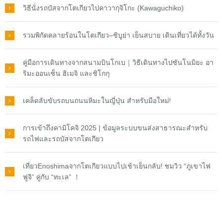
วิธีนั่งรถบัสจากโตเกียวไปคาวากุจิโกะ (Kawaguchiko)
รวมพิกัดคลายร้อนในโตเกียว–ชิบูย่า เย็นสบาย เดินเที่ยวได้ทั้งวัน
คู่มือการเดินทางจากสนามบินโกเบ｜วิธีเดินทางไปซันโนมิยะ อา
ริมะออนเซ็น ฮิเมจิ และชิโกกุ
เคล็ดลับขับรถบนถนนหิมะในญี่ปุ่น สำหรับมือใหม่!
การเข้าถึงคามิโคจิ 2025 | ข้อมูลระบบขนส่งสาธารณะสำหรับ
รถไฟและรถบัสจากโตเกียว
เที่ยวEnoshimaจากโตเกียวแบบไปเช้าเย็นกลับ! ชมวิว “ภูเขาไฟ
ฟูจิ” คู่กับ “ทะเล” ！