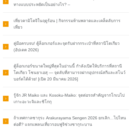
ทางแบบประหยัดเป็นอย่างไร? –
เที่ยวคามิโคจิในฤดูร้อน | กิจกรรมห้ามพลาดและเคล็ดลับการ
เที่ยว
คู่มือครบจบ! ตู้ล็อกเกอร์และจุดรับฝากกระเป๋าที่สถานีโตเกียว
(อัปเดต 2026)
ตู้ล็อกเกอร์ขนาดใหญ่ที่สุดในย่านนี้ กำลังเปิดให้บริการที่สถานี
โตเกียว โซนยาเอสุ — จุดลับที่สามารถฝากอุปกรณ์สกีและสโนว์
บอร์ดได้ด้วย! [เปิด 20 มีนาคม 2026]
รู้จัก JR Maiko และ Kosoku-Maiko: จุดต่อรถสำคัญจากโกเบไป
เกาะอะวะจิและชิโกกุ
ถ้าเทศกาลซากุระ Arakurayama Sengen 2026 ยกเลิก…ไปไหน
ต่อดี? แจกแพลนเที่ยวรอบฟูจิช่วงซากุระบาน